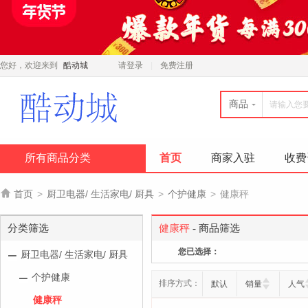
您好，欢迎来到
酷动城
请登录
免费注册
商品
所有商品分类
首页
商家入驻
收费

首页
>
厨卫电器/ 生活家电/ 厨具
>
个护健康
>
健康秤
分类筛选
健康秤
- 商品筛选
您已选择：
厨卫电器/ 生活家电/ 厨具
个护健康
排序方式：
默认
销量
人气
健康秤