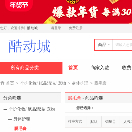
您好，欢迎来到
酷动城
请登录
免费注册
商品
所有商品分类
首页
商家入驻
收费

首页
>
个护化妆/ 纸品清洁/ 宠物
>
身体护理
>
脱毛膏
分类筛选
脱毛膏
- 商品筛选
您已选择：
个护化妆/ 纸品清洁/ 宠物
身体护理
排序方式：
默认
销量
人气
脱毛膏