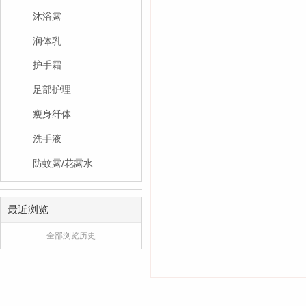
沐浴露
润体乳
护手霜
足部护理
瘦身纤体
洗手液
防蚊露/花露水
最近浏览
全部浏览历史