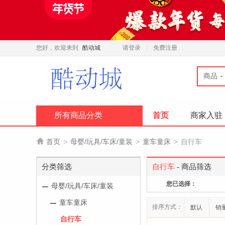
您好，欢迎来到
酷动城
请登录
免费注册
商品
所有商品分类
首页
商家入驻

首页
>
母婴/玩具/车床/童装
>
童车童床
>
自行车
分类筛选
自行车
- 商品筛选
您已选择：
母婴/玩具/车床/童装
童车童床
排序方式：
默认
销
自行车