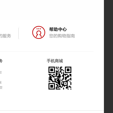
务
手机商城
程
策
货