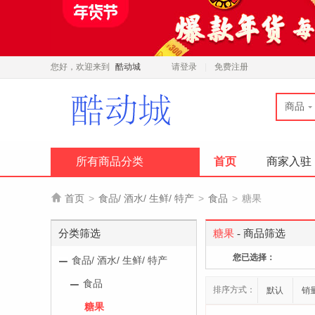
您好，欢迎来到
酷动城
请登录
免费注册
商品
所有商品分类
首页
商家入驻

首页
>
食品/ 酒水/ 生鲜/ 特产
>
食品
>
糖果
分类筛选
糖果
- 商品筛选
您已选择：
食品/ 酒水/ 生鲜/ 特产
食品
排序方式：
默认
销
糖果