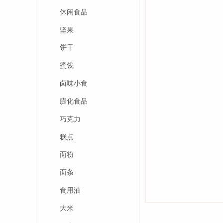
休闲食品
坚果
饼干
蜜饯
卤味小食
膨化食品
巧克力
糕点
面粉
面条
食用油
大米